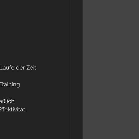
aufe der Zeit 
raining 
eßlich 
ektivität 