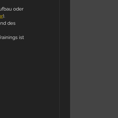
ufbau oder 
er
).
end des 
inings ist 