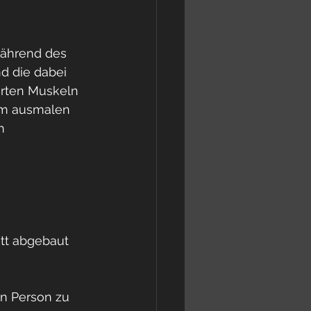
während des 
d die dabei 
erten Muskeln 
im ausmalen 
n 
tt abgebaut 
n Person zu 