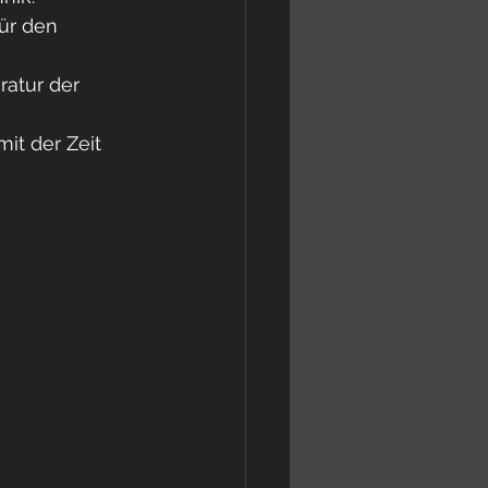
ür den 
ratur der 
it der Zeit 