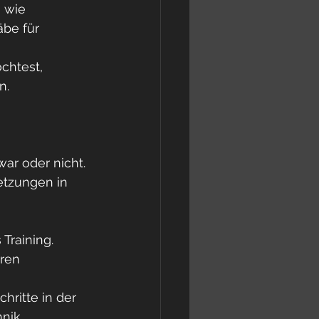
 wie 
be für 
chtest, 
n.
war oder nicht.
etzungen in 
Training.
ren 
hritte in der 
nik.