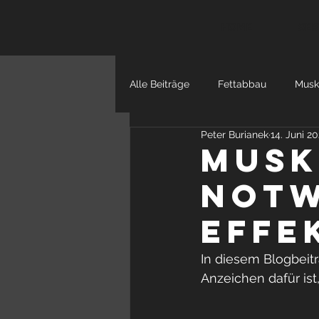
HOME
SER
Alle Beiträge
Fettabbau
Musk
Peter Burianek
14. Juni 2
Musk
notw
effe
In diesem Blogbeitr
Anzeichen dafür ist,