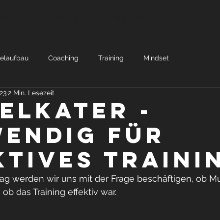
VICES
ABLAUF
ÜBER MICH
BLOG
elaufbau
Coaching
Training
Mindset
023
2 Min. Lesezeit
elkater -
endig für
ktives traini
ag werden wir uns mit der Frage beschäftigen, ob Mu
 ob das Training effektiv war.