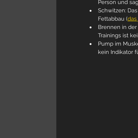
Person und sagt
Schwitzen: Das
Fettabbau (
das
Brennen in der
Trainings ist k
Pump im Muskel
kein Indikator f