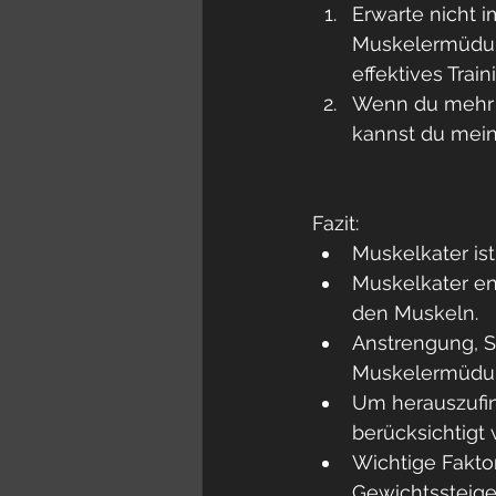
Erwarte nicht 
Muskelermüdung
effektives Train
Wenn du mehr ü
kannst du mein
Fazit:
Muskelkater ist
Muskelkater en
den Muskeln.
Anstrengung, S
Muskelermüdung 
Um herauszufind
berücksichtigt
Wichtige Faktore
Gewichtssteige