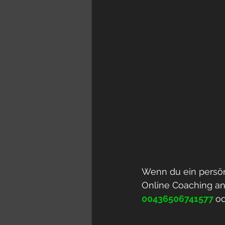
Wenn du ein persön
Online Coaching anf
00436506741577
od