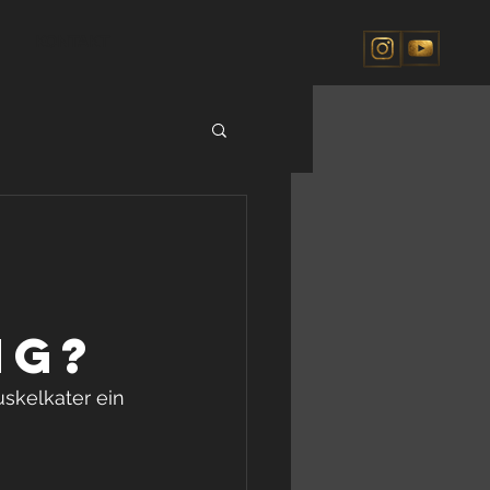
KONTAKT
ng?
skelkater ein 