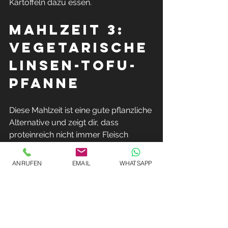
Kartoffeln dazu essen.
Mahlzeit 3: 
Vegetarische 
Linsen-Tofu-
Pfanne
Diese Mahlzeit ist eine gute pflanzliche 
Alternative und zeigt dir, dass 
proteinreich nicht immer Fleisch 
bedeuten muss.
ANRUFEN
EMAIL
WHATSAPP
Du brauchst:
200 Gramm Tofu150 bis 200 Gramm 
gekochte LinsenGemüse nach Wahl, 
zum Beispiel Zucchini, Paprika, Spinat 
oder KarottenGewürze wie Curry, 