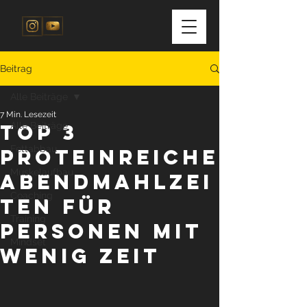
Beitrag
Alle Beiträge
7 Min. Lesezeit
Top 3
Alle Beiträge
Fettabbau
Proteinreiche
Muskelaufbau
Abendmahlzei
Coaching
ten für
Training
Personen mit
Mindset
wenig Zeit