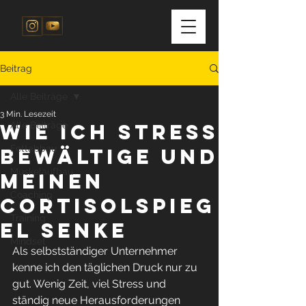
Beitrag
Alle Beiträge
3 Min. Lesezeit
Wie ich Stress
Alle Beiträge
Fettabbau
bewältige und
Muskelaufbau
meinen
Coaching
Cortisolspieg
Training
el senke
Mindset
Als selbstständiger Unternehmer 
kenne ich den täglichen Druck nur zu 
gut. Wenig Zeit, viel Stress und 
ständig neue Herausforderungen 